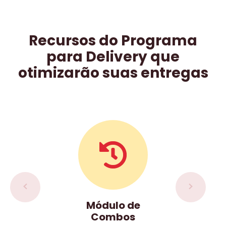
Recursos do Programa
para Delivery que
otimizarão suas entregas
eto
Módulo de
Mó
s
Combos
r