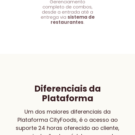
idos
Gerenciamento
Atr
ível
completo de combos,
e
 em
desde a entrada até a
cad
 de
entrega via
sistema de
b
sua
restaurantes
.
dife
Diferenciais da
Plataforma
Um dos maiores diferenciais da
Plataforma CityFoods, é o acesso ao
suporte 24 horas oferecido ao cliente,