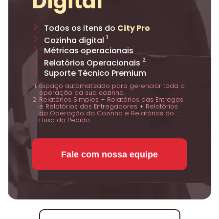
Digital
Todos os itens do
City Pro
¹
Cozinha digital
Métricas operacionais
²
Relatórios Operacionais
Suporte Técnico Premium
Espaço automatizado para gerenciar toda a
operação da sua cozinha.
Relatórios Simples + Relatórios das Entregas
e Relatórios dos Entregadores + Relatórios
da Operação da Cozinha e Relatórios do
Fluxo do Pedido.
Fale com nossa equipe